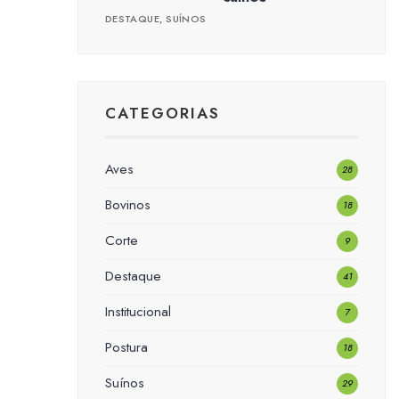
DESTAQUE
,
SUÍNOS
CATEGORIAS
Aves
28
Bovinos
18
Corte
9
Destaque
41
Institucional
7
Postura
18
Suínos
29