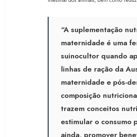
intestinal dos animais, bem como reduz
“A suplementação nutr
maternidade é uma fe
suinocultor quando ap
linhas de ração da Aus
maternidade e pós-d
composição nutriciona
trazem conceitos nutri
estimular o consumo p
ainda, promover benef